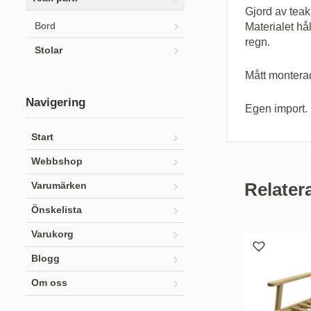
Gjord av teak
Bord
Materialet hå
regn.
Stolar
Mått montera
Navigering
Egen import.
Start
Webbshop
Relater
Varumärken
Önskelista
Varukorg
Blogg
Om oss