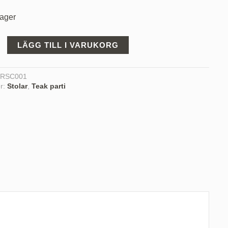
priset
lager
är:
 kr.
2.295,00 kr.
LÄGG TILL I VARUKORG
:
RSC001
er:
Stolar
,
Teak parti