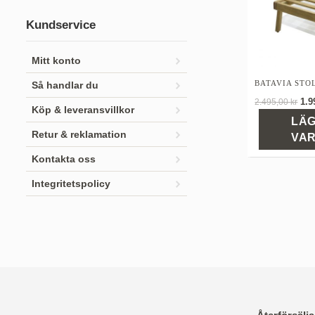
Kundservice
Mitt konto
BATAVIA STO
Så handlar du
De
1.9
2.495,00
kr
Köp & leveransvillkor
ur
LÄG
pri
Retur & reklamation
VA
var
Kontakta oss
2.4
Integritetspolicy