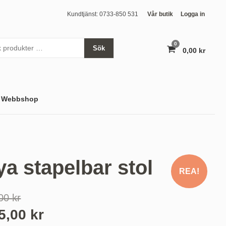
Kundtjänst: 0733-850 531
Vår butik
Logga in
0
Sök
0,00 kr
varor
Webbshop
a stapelbar stol
REA!
,00
kr
Det
95,00
kr
liga
nuvarande