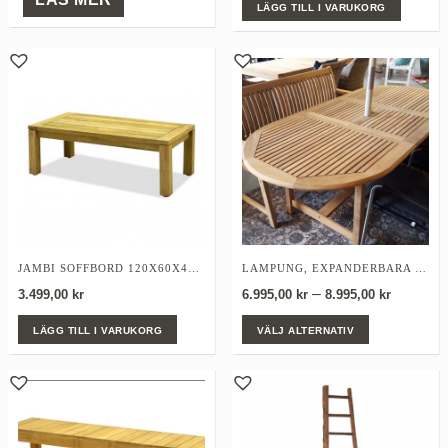
LÄGG TILL I VARUKORG
JAMBI SOFFBORD 120X60X45CM
LAMPUNG, EXPANDERBARA BORD
Prisinter
–
3.499,00
kr
6.995,00
kr
8.995,00
kr
Den
6.995,00
LÄGG TILL I VARUKORG
VÄLJ ALTERNATIV
här
till
produkten
8.995,00
har
flera
varianter.
De