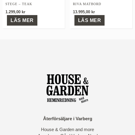
STEGE – TEAK
RIVA MATBORD
1.299,00
kr
13.995,00
kr
LÄS MER
LÄS MER
Återförsäljare i Varberg
House & Garden and more