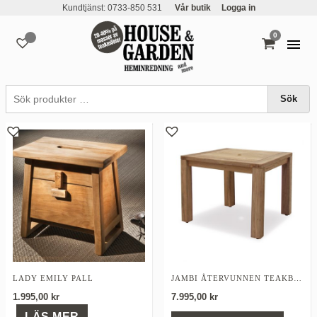
Kundtjänst: 0733-850 531
Vår butik
Logga in
0
varor
Inne & Ute
Sök
LADY EMILY PALL
JAMBI ÅTERVUNNEN TEAKBORD, 110X110X76CM
1.995,00
kr
7.995,00
kr
LÄS MER