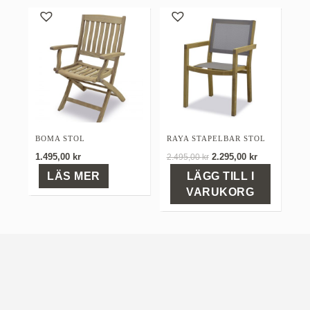
BOMA STOL
RAYA STAPELBAR STOL
Det
Det
1.495,00
kr
2.295,00
kr
2.495,00
kr
ursprungliga
nuvarande
LÄS MER
LÄGG TILL I
priset
priset
VARUKORG
var:
är:
2.495,00 kr.
2.295,00 kr