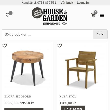
Kundtjänst: 0733-850 531
Vår butik
Logga in
0
varor
teakfurniture sweden
Sök
BLORA SIDOBORD
NUSA STOL
Det
Det
995,00
kr
1.499,00
kr
1.995,00
kr
ursprungliga
nuvarande
LÄS MER