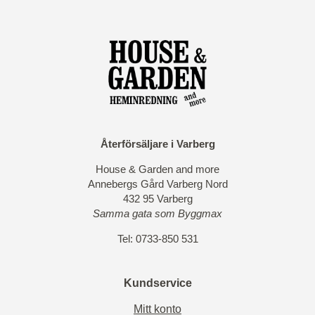
olika
alternativen
kan
väljas
på
produktsidan
Återförsäljare i Varberg
House & Garden and more
Annebergs Gård Varberg Nord
432 95 Varberg
Samma gata som Byggmax
Tel: 0733-850 531
Kundservice
Mitt konto