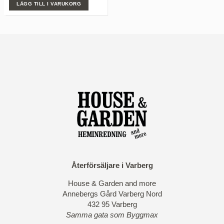
LÄGG TILL I VARUKORG
priset
priset
var:
är:
1.995,00 kr.
995,00 kr.
Återförsäljare i Varberg
House & Garden and more
Annebergs Gård Varberg Nord
432 95 Varberg
Samma gata som Byggmax