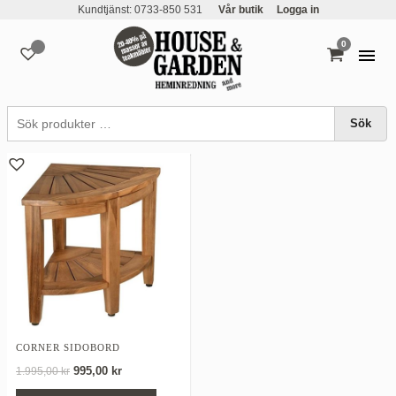
Kundtjänst: 0733-850 531
Vår butik
Logga in
0
varor
naturmaterial
Sök
CORNER SIDOBORD
Det
Det
995,00
kr
1.995,00
kr
ursprungliga
nuvarande