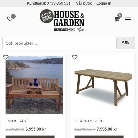
Kundtjänst: 0733-850 531
Vår butik
Logga in
0
varor
bänk
Sök
SMARTBÄNK
KLARION BORD
Det
Det
Det
Det
6.995,00
kr
7.995,00
kr
8.995,00
kr
12.995,00
kr
ursprungliga
nuvarande
ursprungliga
nuvarand