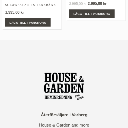
Det
Det
2.995,00
kr
3.995,00
kr
SULAWESI 2 SITS TEAKBÄNK
ursprungliga
nuvarande
3.995,00
kr
LÄGG TILL I VARUKORG
priset
priset
var:
är:
LÄGG TILL I VARUKORG
3.995,00 kr.
2.995,00 kr
Återförsäljare i Varberg
House & Garden and more